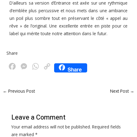
D’ailleurs sa version d’Entrance est axée sur une rythmique
d’emblée plus percussive et nous mets dans une ambiance
un poil plus sombre tout en préservant le côté « appel au
rêve » de l’original. Une excellente entrée en piste pour ce
label qui mérite toute notre attention dans le futur.
Share
F
M
W
C
Share
a
e
h
o
c
s
a
p
←
Previous Post
Next Post
→
e
s
t
y
b
e
s
L
o
n
A
i
Leave a Comment
o
g
p
n
Your email address will not be published.
Required fields
k
e
p
k
are marked
*