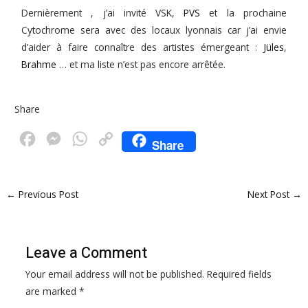
Dernièrement , j’ai invité VSK,
PVS
et la prochaine
Cytochrome sera avec des locaux lyonnais car j’ai envie
d’aider à faire connaître des artistes émergeant :
Jüles
,
Brahme
… et ma liste n’est pas encore arrêtée.
Share
F
M
W
C
Share
a
e
h
o
c
s
a
p
←
Previous Post
Next Post
→
e
s
t
y
b
e
s
L
o
n
A
i
Leave a Comment
o
g
p
n
Your email address will not be published.
Required fields
k
e
p
k
are marked
*
r