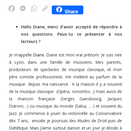
F
M
W
C
Share
a
e
h
o
c
s
a
p
Hello Diane, merci d’avoir accepté de répondre à
nos questions. Peux-tu te présenter à nos
e
s
t
y
lecteurs ?
b
e
s
L
o
n
A
i
Je m’appelle
Diane.
Diane est mon vrai prénom. Je suis née
o
g
p
n
à Lyon, dans une famille de musiciens. Mes parents,
producteurs de spectacles de musique classique, et mon
k
e
p
k
père corniste professionnel, me mettent au parfum de la
r
musique depuis ma naissance. A la maison il y a souvent
de la musique classique (Opéra, concertos…) mais aussi de
la chanson française (Serges Gainsbourg, Jacques
Dutronc…) ou musique du monde (Salsa, … ) et souvent du
Jazz. Je commence à jouer du violoncelle au Conservatoire
dès 7 ans, ensuite je poursuis des études de Droit puis de
Diététique. Mais j’aime surtout danser et un jour je décide à