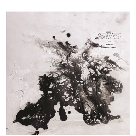
Benales
–
Elements
Part.
II
[SINO]