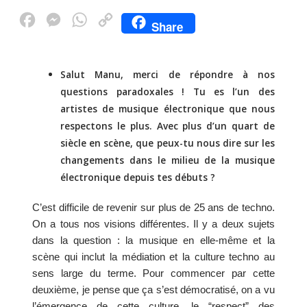
F
M
W
C
Share
a
e
h
o
c
s
a
p
Salut Manu, merci de répondre à nos
e
s
t
y
questions paradoxales ! Tu es l’un des
b
e
s
L
artistes de musique électronique que nous
o
n
A
i
respectons le plus. Avec plus d’un quart de
o
g
p
n
siècle en scène, que peux-tu nous dire sur les
changements dans le milieu de la musique
k
e
p
k
électronique depuis tes débuts ?
r
C’est difficile de revenir sur plus de 25 ans de techno. 
On a tous nos visions différentes. Il y a deux sujets 
dans la question : la musique en elle-même et la 
scène qui inclut la médiation et la culture techno au 
sens large du terme. Pour commencer par cette 
deuxième, je pense que ça s’est démocratisé, on a vu 
l’émergence de cette culture, le “respect” des 