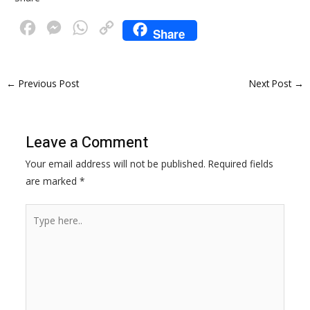
F
M
W
C
Share
a
e
h
o
c
s
a
p
←
Previous Post
Next Post
→
e
s
t
y
b
e
s
L
o
n
A
i
Leave a Comment
o
g
p
n
Your email address will not be published.
Required fields
k
e
p
k
are marked
*
r
Type
here..