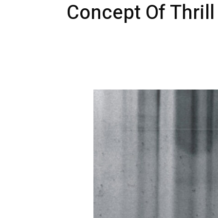
Concept Of Thrill
Michal
Wolski
&
Concept
of
Thrill
–
Motionless
EP
[Lost