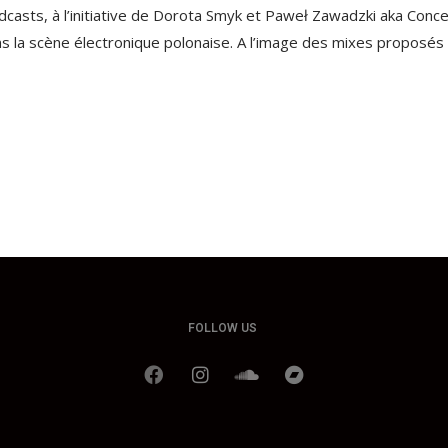
asts, à l’initiative de Dorota Smyk et Paweł Zawadzki aka Concept
 la scène électronique polonaise. A l’image des mixes proposés 
FOLLOW US
F
I
S
B
a
n
o
a
c
s
u
n
e
t
n
d
b
a
d
c