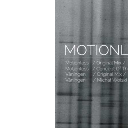
In
Ether]