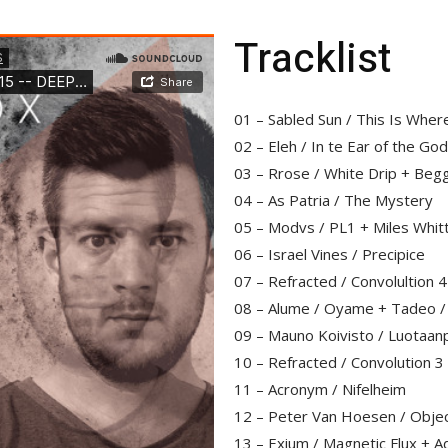
Tracklist
01 – Sabled Sun / This Is Whe
02 – Eleh / In te Ear of the Go
03 – Rrose / White Drip + Beg
04 – As Patria / The Mystery
05 – Modvs / PL1 + Miles Whitt
06 – Israel Vines / Precipice
07 – Refracted / Convolultion 4
08 – Alume / Oyame + Tadeo /
09 – Mauno Koivisto / Luota
10 – Refracted / Convolution 3 
11 – Acronym / Nifelheim
12 – Peter Van Hoesen / Objec
13 – Exium / Magnetic Flux + A