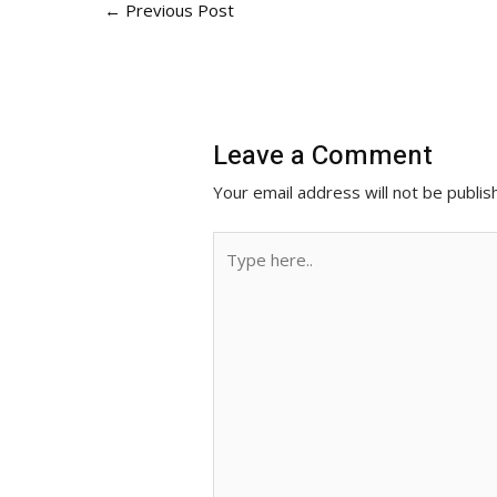
o
n
A
i
←
Previous Post
o
g
p
n
k
e
p
k
r
Leave a Comment
Your email address will not be publis
Type
here..