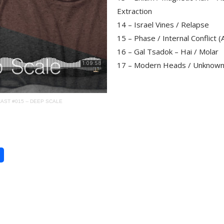
Extraction
14 – Israel Vines / Relapse
15 – Phase / Internal Conflict (
16 – Gal Tsadok – Hai / Molar
17 – Modern Heads / Unknown
ST #015 -- DEEP SCALE