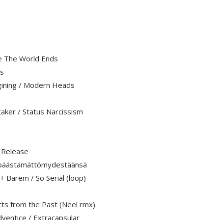
re The World Ends
ds
gining / Modern Heads
aker / Status Narcissism
 Release
anpäästämättömydestäänsä
+ Barem / So Serial (loop)
ts from the Past (Neel rmx)
dventice / Extracapsular