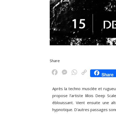
Share
F
M
W
C
Share
a
e
h
o
c
s
a
p
Après la techno musclée et rugueu
e
s
t
y
propose l’artiste lillois Deep Sc
éblouissant. Vient ensuite une a
b
e
s
L
hypnotique. D’autres passages sonne
o
n
A
i