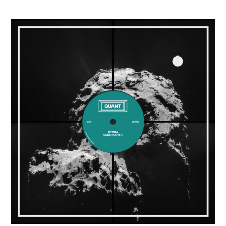
Cytra
–
Undercover
[QUANT
Records]